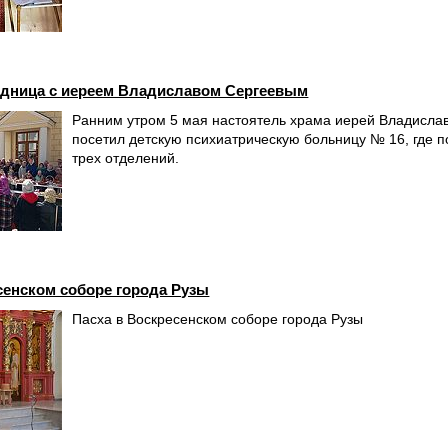
едница с иереем Владиславом Сергеевым
Ранним утром 5 мая настоятель храма иерей Владислав
посетил детскую психиатрическую больницу № 16, где п
трех отделений.
сенском соборе города Рузы
Пасха в Воскресенском соборе города Рузы