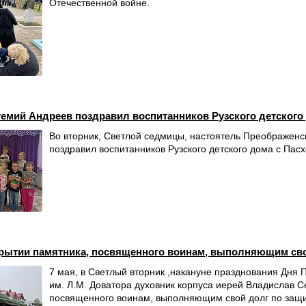
Отечественной войне.
емий Андреев поздравил воспитанников Рузского детского
Во вторник, Светлой седмицы, настоятель Преображенс
поздравил воспитанников Рузского детского дома с Пас
крытии памятника, посвященного воинам, выполняющим св
7 мая, в Светлый вторник ,накануне празднования Дня 
им. Л.М. Доватора духовник корпуса иерей Владислав С
посвященного воинам, выполняющим свой долг по защи