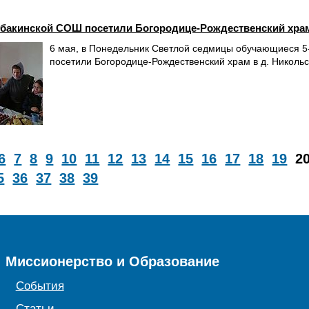
бакинской СОШ посетили Богородице-Рождественский храм
6 мая, в Понедельник Светлой седмицы обучающиеся 5
посетили Богородице-Рождественский храм в д. Никольс
6
7
8
9
10
11
12
13
14
15
16
17
18
19
2
5
36
37
38
39
Миссионерство и Образование
События
Статьи