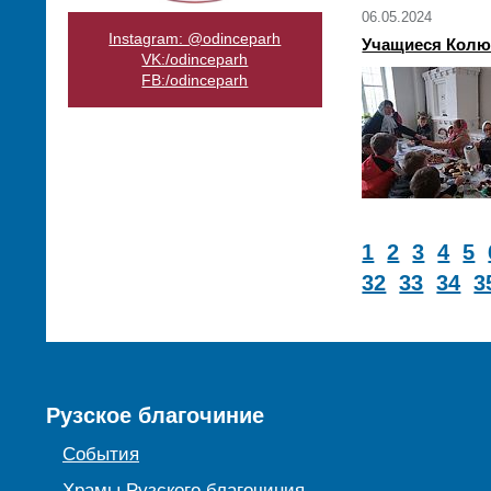
06.05.2024
Instagram: @odinceparh
Учащиеся Колю
VK:/odinceparh
FB:/odinceparh
1
2
3
4
5
32
33
34
3
Рузское благочиние
События
Храмы Рузского благочиния