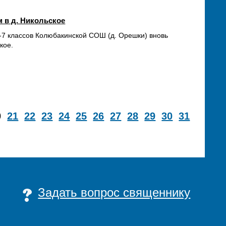
 в д. Никольское
-7 классов Колюбакинской СОШ (д. Орешки) вновь
кое.
0
21
22
23
24
25
26
27
28
29
30
31
Задать вопрос священнику