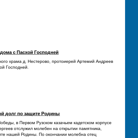
 дома с Пасхой Господней
кого храма д. Нестерово, протоиерей Артемий Андреев
хой Господней.
ой долг по защите Родины
Победы, в Первом Рузском казачьем кадетском корпусе
ергеев отслужил молебен на открытии памятника,
те нашей Родины. По окончании молебна отец