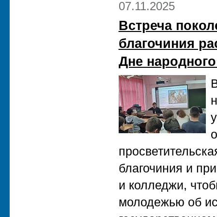
07.11.2025
Встреча покол
благочиния ра
Дне народного
В
н
у
просветительска
благочиния и пр
и колледжи, чтоб
молодежью об ис