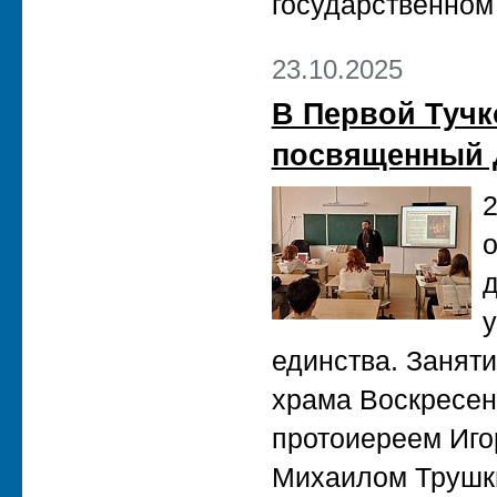
государственном
23.10.2025
В Первой Тучк
посвященный 
2
о
д
у
единства. Занят
храма Воскресен
протоиереем Иго
Михаилом Трушк