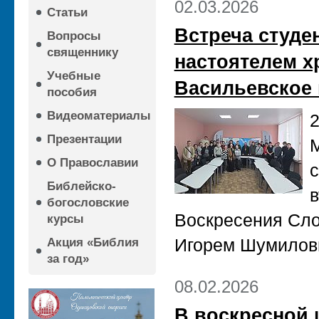
02.03.2026
Статьи
Встреча студе
Вопросы
священнику
настоятелем х
Учебные
Васильевское
пособия
Видеоматериалы
2
Презентации
М
О Православии
с
Библейско-
в
богословские
Воскресения Сло
курсы
Игорем Шумилов
Акция «Библия
за год»
08.02.2026
В воскресной 