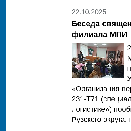
22.10.2025
Беседа священ
филиала МПИ
2
М
п
У
«Организация пер
231-Т71 (специа
логистике») поо
Рузского округа