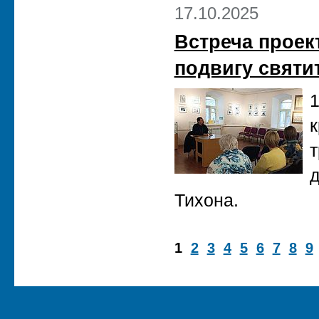
17.10.2025
Встреча проек
подвигу святи
1
к
т
д
Тихона.
1
2
3
4
5
6
7
8
9