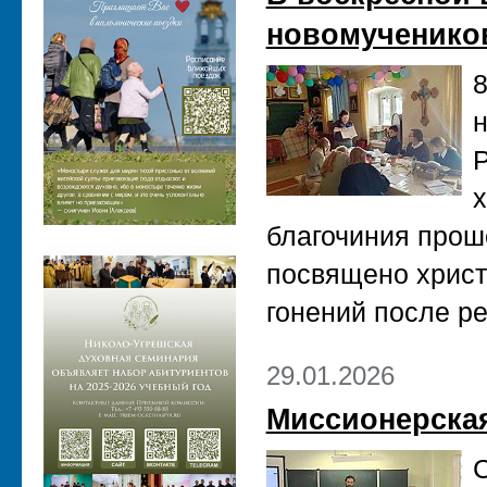
новомученико
8
н
Р
х
благочиния прош
посвящено христ
гонений после р
29.01.2026
Миссионерская
С