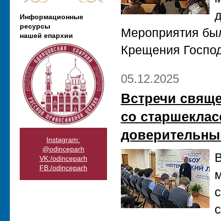
д
Информационные
ресурсы
Мероприятия был
нашей епархии
Крещения Господ
05.12.2025
Встречи свяще
со старшеклас
доверительны
Instagram:
@odinceparh
В
VK:/odinceparh
FB:/odinceparh
м