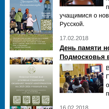
п
учащимися о нов
Русской.
17.02.2018
День памяти н
Подмосковья в
В
П
о
16.02.2018