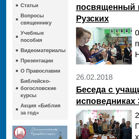
посвященный 
Статьи
Вопросы
Рузских
священнику
0
Учебные
пособия
п
Видеоматериалы
Н
Презентации
О Православии
26.02.2018
Библейско-
Беседа с учащ
богословские
курсы
исповедниках 
Акция «Библия
за год»
2
П
х