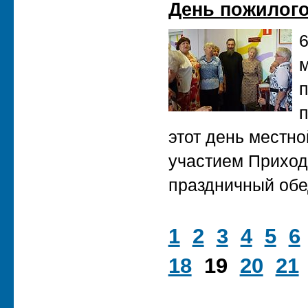
День пожилого
6
м
п
п
этот день местн
участием Приход
праздничный обе
1
2
3
4
5
6
18
19
20
21