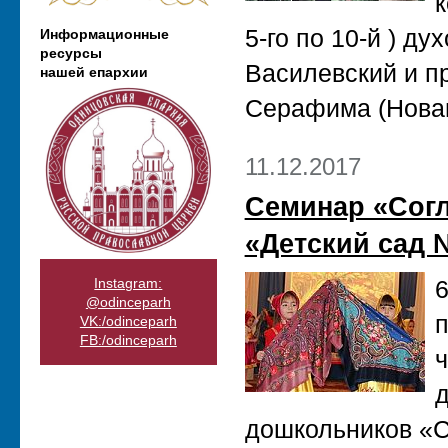
к
5-го по 10-й ) д
Информационные
ресурсы
Василевский и п
нашей епархии
Серафима (Новаш
11.12.2017
Cеминар «Согл
«Детский сад 
Instagram:
6
@odinceparh
п
VK:/odinceparh
FB:/odinceparh
ч
д
дошкольников «С