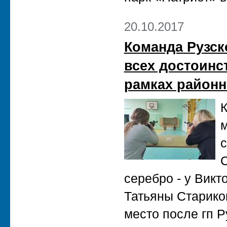
20.10.2017
Команда Рузск
всех достоинс
рамках район
К
м
с
С
серебро - у Викт
Татьяны Стариков
место после гп 