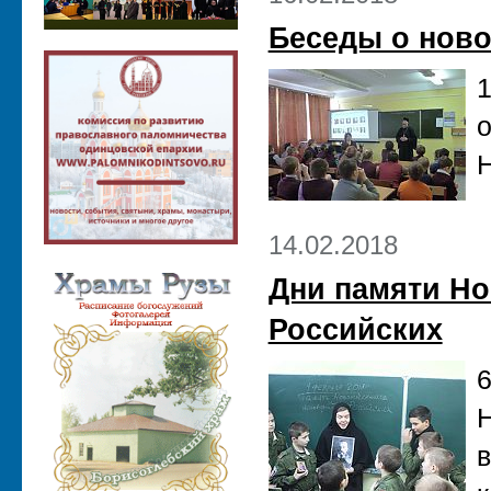
Беседы о ново
1
о
Н
14.02.2018
Дни памяти Н
Российских
6
Н
в