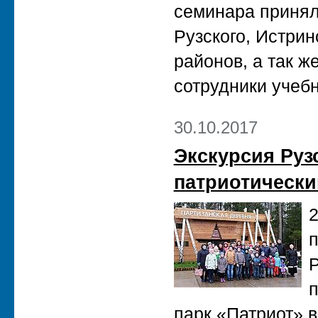
семинара принял
Рузского, Истрин
районов, а так ж
сотрудники учебн
30.10.2017
Экскурсия Руз
патриотически
2
п
Р
п
парк «Патриот» в