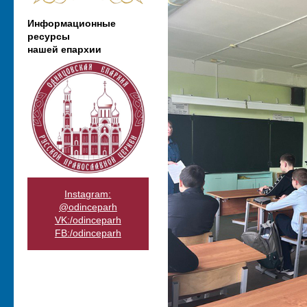
Информационные
ресурсы
нашей епархии
Instagram:
@odinceparh
VK:/odinceparh
FB:/odinceparh