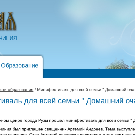
ОЧИНИЯ
 Образование
сти образования
/ Минифестиваль для всей семьи " Домашний оча
иваль для всей семьи " Домашний оч
жном ценре города Рузы прошел минифестиваль для всей семьи " 
гочиния был приглашен священник Артемий Андреев. Тема выступл
тво венчания. Отец Артемий рассказал родителям о том,как надо п