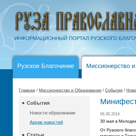
ИНФОРМАЦИОННЫЙ ПОРТАЛ РУЗСКОГО БЛАГ
Рузское Благочиние
Миссионерство и
Главная
/
Миссионерство и Образование
/
События
/
Ново
Минифест
События
Новости образования
06.06.2014
30 мая в Молоде
Архив новостей
От Рузского бла
Статьи
младенцу и Таинс