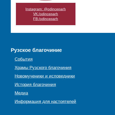
Instagram: @odinceparh
VK:/odinceparh
FB:/odinceparh
Рузское благочиние
События
Храмы Рузского благочиния
Новомученики и исповедники
История благочиния
Медиа
Информация для настоятелей