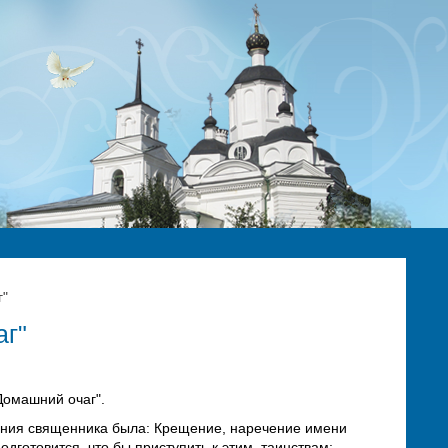
г"
аг"
Домашний очаг".
ения священника была: Крещение, наречение имени
одготовится, что бы приступить к этим таинствам;