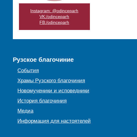
Instagram: @odinceparh
VK:/odinceparh
FB:/odinceparh
Рузское благочиние
События
Храмы Рузского благочиния
Новомученики и исповедники
История благочиния
Медиа
Информация для настоятелей