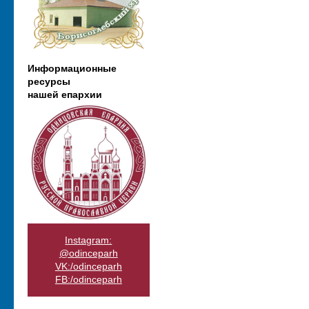
Информационные
ресурсы
нашей епархии
Instagram:
@odinceparh
VK:/odinceparh
FB:/odinceparh