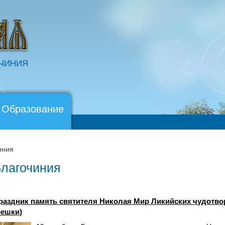
ОЧИНИЯ
 Образование
иния
Благочиния
аздник память святителя Николая Мир Ликийских чудотво
решки)