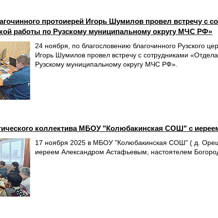
агочинного протоиерей Игорь Шумилов провел встречу с с
кой работы по Рузскому муниципальному округу МЧС РФ»
24 ноября, по благословению благочинного Рузского цер
Игорь Шумилов провел встречу с сотрудниками «Отдела
Рузскому муниципальному округу МЧС РФ».
огического коллектива МБОУ "Колюбакинская СОШ" с иере
17 ноября 2025 в МБОУ "Колюбакинская СОШ" ( д. Орешк
иереем Александром Астафьевым, настоятелем Богород