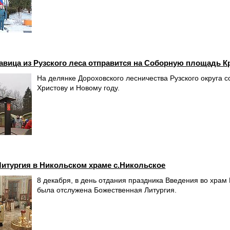
авица из Рузского леса отправится на Соборную площадь 
На делянке Дороховского лесничества Рузского округа 
Христову и Новому году.
итургия в Никольском храме с.Никольское
8 декабря, в день отдания праздника Введения во храм
была отслужена Божественная Литургия.