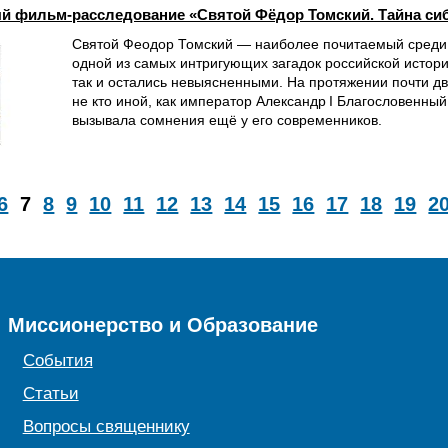
 фильм-расследование «Святой Фёдор Томский. Тайна сиб
Святой Феодор Томский — наиболее почитаемый среди с
одной из самых интригующих загадок российской истори
так и остались невыясненными. На протяжении почти дв
не кто иной, как император Александр I Благословенны
вызывала сомнения ещё у его современников.
6
7
8
9
10
11
12
13
14
15
16
17
18
19
2
Миссионерство и Образование
События
Статьи
Вопросы священнику