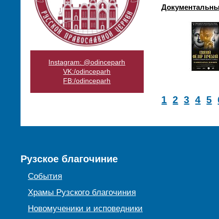
Документальный
Instagram: @odinceparh
VK:/odinceparh
FB:/odinceparh
1
2
3
4
5
Рузское благочиние
События
Храмы Рузского благочиния
Новомученики и исповедники