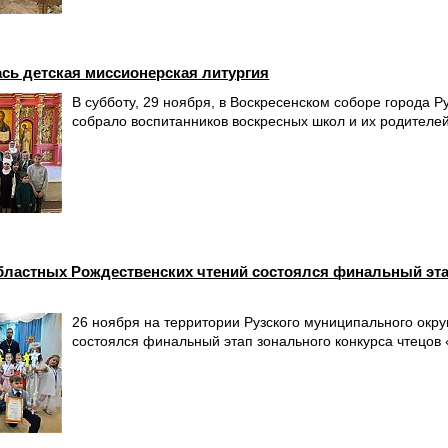
ась детская миссионерская литургия
В субботу, 29 ноября, в Воскресенском соборе города 
собрало воспитанников воскресных школ и их родителей 
областных Рождественских чтений состоялся финальный эта
26 ноября на территории Рузского муниципального окру
состоялся финальный этап зонального конкурса чтецов 