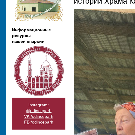
истории Храма К
Информационные
ресурсы
нашей епархии
Instagram:
@odinceparh
VK:/odinceparh
FB:/odinceparh