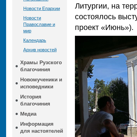
Литургии, на тер
Новости Епархии
состоялось выст
Новости
Православие и
проект «Июнь»).
мир
Календарь
Архив новостей
Храмы Рузского
благочиния
Новомученики и
исповедники
История
благочиния
Медиа
Информация
для настоятелей