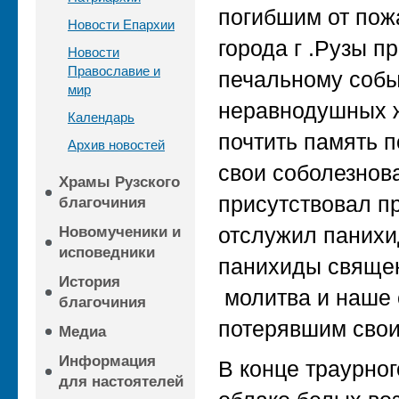
погибшим от пож
Новости Епархии
города г .Рузы 
Новости
Православие и
печальному собы
мир
неравнодушных ж
Календарь
почтить память 
Архив новостей
свои соболезнов
Храмы Рузского
присутствовал п
благочиния
отслужил панихи
Новомученики и
исповедники
панихиды священ
История
молитва и наше
благочиния
потерявшим свои
Медиа
Информация
В конце траурно
для настоятелей