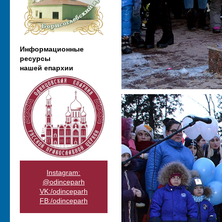
Информационные
ресурсы
нашей епархии
Instagram:
@odinceparh
VK:/odinceparh
FB:/odinceparh