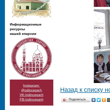
Информационные
ресурсы
нашей епархии
Instagram:
Назад к списку н
@odinceparh
VK:/odinceparh
FB:/odinceparh
Поделиться…