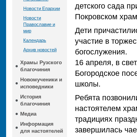
детского сада пр
Новости Епархии
Покровском храме
Новости
Православие и
Дети причастили
мир
участие в торже
Календарь
Архив новостей
богослужения.
16 апреля, в све
Храмы Рузского
благочиния
Богородское пос
Новомученики и
школы.
исповедники
Ребята позвонили
История
благочиния
настоятелем хра
Медиа
традициях празд
Информация
завершилась чае
для настоятелей