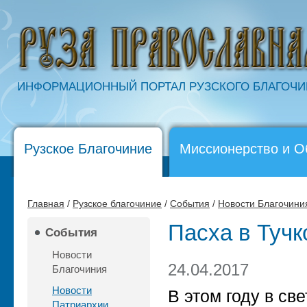
ИНФОРМАЦИОННЫЙ ПОРТАЛ РУЗСКОГО БЛАГОЧ
Рузское Благочиние
Миссионерство и О
Главная
/
Рузское благочиние
/
События
/
Новости Благочини
Пасха в Тучко
События
Новости
24.04.2017
Благочиния
Новости
В этом году в с
Патриархии