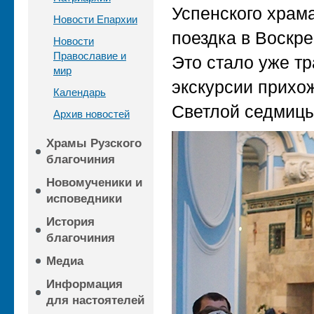
Успенского храм
Новости Епархии
поездка в Воскр
Новости
Православие и
Это стало уже т
мир
экскурсии прихо
Календарь
Светлой седмицы
Архив новостей
Храмы Рузского
благочиния
Новомученики и
исповедники
История
благочиния
Медиа
Информация
для настоятелей