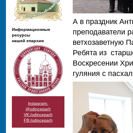
А в праздник Ан
Информационные
преподаватели р
ресурсы
ветхозаветную Па
нашей епархии
Ребята из старш
Воскресении Хри
гуляния с пасха
Instagram:
@odinceparh
VK:/odinceparh
FB:/odinceparh