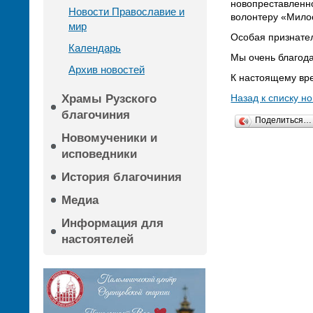
новопреставленно
Новости Православие и
волонтеру «Милос
мир
Особая признател
Календарь
Мы очень благод
Архив новостей
К настоящему вре
Храмы Рузского
Назад к списку н
благочиния
Поделиться…
Новомученики и
исповедники
История благочиния
Медиа
Информация для
настоятелей