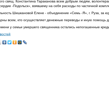
го свящ. Константина Тараканова всем добрым людям, волонтерам
ердие -Подольск», взявшему на себя расходы по частичной компл
ьность Шишкановой Елене - объединение «Семь -Я», г. Руза, за 
арны всем, кто осуществляет денежные переводы и иную помощь д
мени у семьи умершего священника остались непогашенные креди
овостей