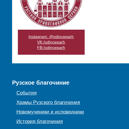
Instagram: @odinceparh
VK:/odinceparh
FB:/odinceparh
Рузское благочиние
События
Храмы Рузского благочиния
Новомученики и исповедники
История благочиния