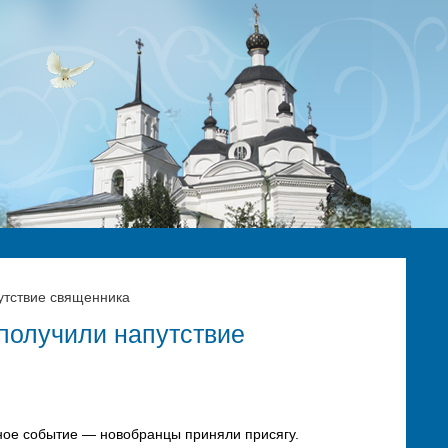
путствие священника
 получили напутствие
жное событие — новобранцы приняли присягу.