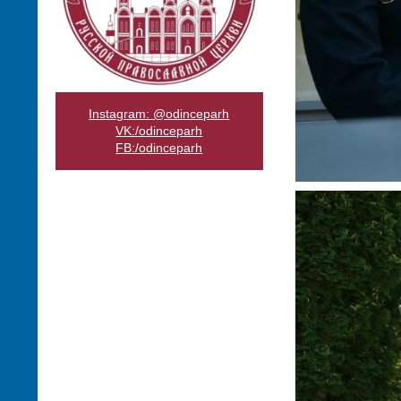
Instagram: @odinceparh
VK:/odinceparh
FB:/odinceparh