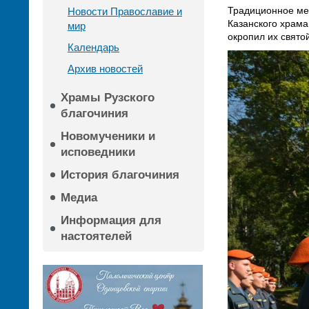
Традиционное ме
Новости Православие и
Казанского храма
мир
окропил их свято
Календарь
Архив новостей
Храмы Рузского
благочиния
Новомученики и
исповедники
История благочиния
Медиа
Информация для
настоятелей