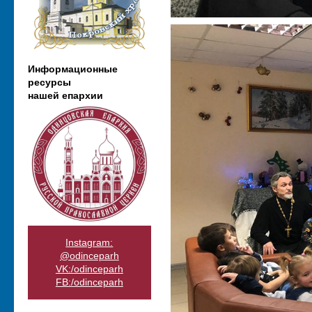
Информационные
ресурсы
нашей епархии
Instagram:
@odinceparh
VK:/odinceparh
FB:/odinceparh