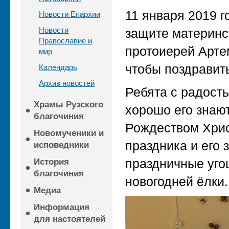
11 января 2019 г
Новости Епархии
Новости
защите материнст
Православие и
протоиерей Арте
мир
чтобы поздравит
Календарь
Архив новостей
Ребята с радость
Храмы Рузского
хорошо его знают
благочиния
Рождеством Хрис
Новомученики и
праздника и его 
исповедники
праздничные уго
История
благочиния
новогодней ёлки.
Медиа
Информация
для настоятелей