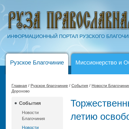
ИНФОРМАЦИОННЫЙ ПОРТАЛ РУЗСКОГО БЛАГОЧ
Рузское Благочиние
Миссионерство и О
Главная
/
Рузское благочиние
/
События
/
Новости Благочини
Дорохово
Торжественн
События
Новости
летию освоб
Благочиния
Новости