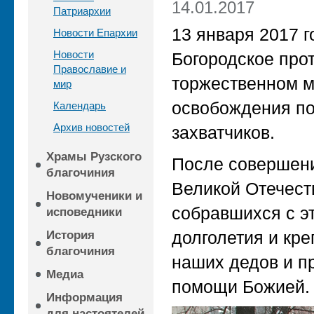
14.01.2017
Патриархии
13 января 2017 г
Новости Епархии
Новости
Богородское про
Православие и
торжественном м
мир
освобождения по
Календарь
Архив новостей
захватчиков.
Храмы Рузского
После совершени
благочиния
Великой Отечест
Новомученики и
собравшихся с э
исповедники
долголетия и кре
История
благочиния
наших дедов и п
Медиа
помощи Божией.
Информация
для настоятелей