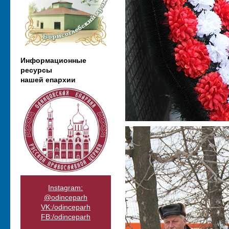
Информационные
ресурсы
нашей епархии
Instagram:
@odinceparh
VK:/odinceparh
FB:/odinceparh