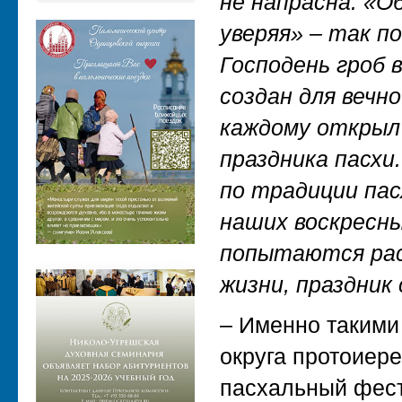
не напрасна. «О
уверяя» – так п
Господень гроб 
создан для вечно
каждому открыл 
праздника пасхи.
по традиции пас
наших воскресны
попытаются рас
жизни, праздник
– Именно такими
округа протоиер
пасхальный фест