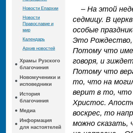
– На этой нед
Новости Епархии
Новости
седмицу. В церкв
Православие и
особые праздник
мир
Это Рождество, 
Календарь
Архив новостей
Потому что имен
говоря, и зиждет
Храмы Рузского
благочиния
Потому что вера
Новомученики и
то, что на моги
исповедники
верит в то, что
История
благочиния
Христос. Апосто
Медиа
воскрес, то нап
Информация
можно сказать, 
для настоятелей