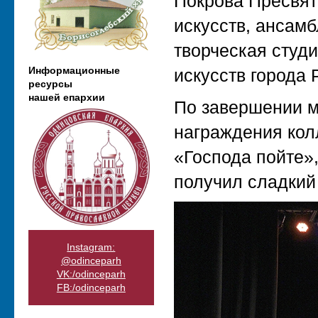
Покрова Пресвят
искусств, ансамб
творческая студ
Информационные
искусств города 
ресурсы
нашей епархии
По завершении м
награждения кол
«Господа пойте»
получил сладкий
Instagram:
@odinceparh
VK:/odinceparh
FB:/odinceparh