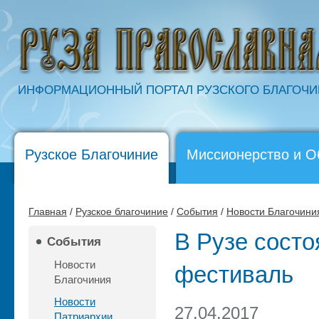
ИНФОРМАЦИОННЫЙ ПОРТАЛ РУЗСКОГО БЛАГОЧ
Рузское Благочиние
Миссионерство и О
Главная
/
Рузское благочиние
/
События
/
Новости Благочини
В Рузе сост
События
Новости
фестиваль
Благочиния
Новости
27.04.2017
Патриархии