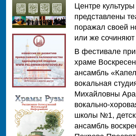
Центре культуры 
представлены те
поражал своей но
или же сочиняют
В фестивале при
храме Воскресен
ансамбль «Капел
вокальная студи
Михайловны Арак
вокально-хорова
школы №1, детск
ансамбль воскре