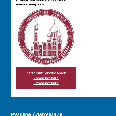
нашей епархии
Instagram: @odinceparh
VK:/odinceparh
FB:/odinceparh
Рузское благочиние