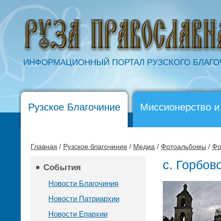
ИНФОРМАЦИОННЫЙ ПОРТАЛ РУЗСКОГО БЛАГ
Рузское Благочиние
Миссионерство и
Главная
/
Рузское благочиние
/
Медиа
/
Фотоальбомы
/
Фо
с. Горбов
События
Новости Благочиния
Новости Патриархии
Новости Епархии