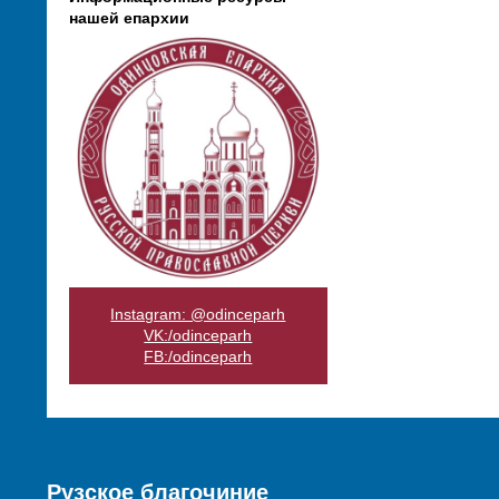
нашей епархии
Instagram: @odinceparh
VK:/odinceparh
FB:/odinceparh
Рузское благочиние