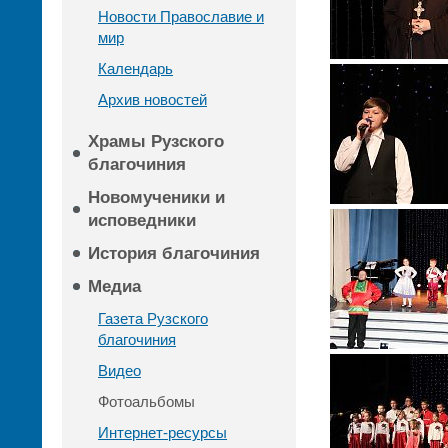
Новости Православие и
мир
Календарь
Архив новостей
Храмы Рузского
благочиния
Новомученики и
исповедники
История благочиния
Медиа
Газета Рузского
благочиния
Видео
Фотоальбомы
Интернет-ресурсы