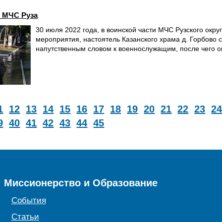
и МЧС Руза
30 июля 2022 года, в воинской части МЧС Рузского окру
мероприятия, настоятель Казанского храма д. Горбово 
напутственным словом к военнослужащим, после чего ок
1
12
13
14
15
16
17
18
19
20
21
22
23
2
9
40
41
42
43
44
45
Миссионерство и Образование
События
Статьи