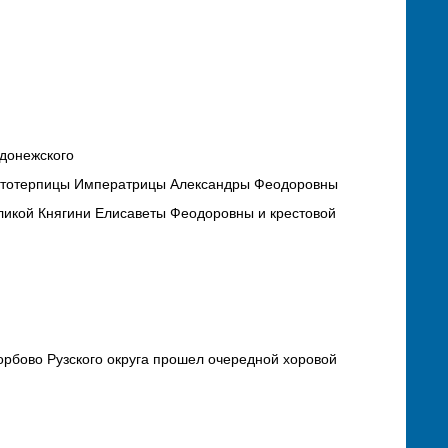
донежского
растотерпицы Императрицы Александры Феодоровны
ликой Княгини Елисаветы Феодоровны и крестовой
горбово Рузского округа прошел очередной хоровой