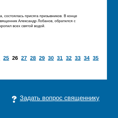
га, состоялась присяга призывников. В конце
священник Александр Лобанов, обратился с
ропил всех святой водой.
4
25
26
27
28
29
30
31
32
33
34
35
Задать вопрос священнику