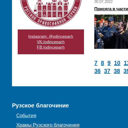
30.07.2022
Присяга в част
Instagram: @odinceparh
VK:/odinceparh
FB:/odinceparh
7
8
9
10
1
36
37
38
3
Рузское благочиние
События
Храмы Рузского благочиния