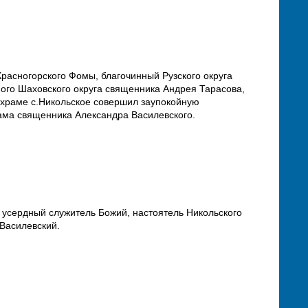
Красногорского Фомы, благочинный Рузского округа
ого Шаховского округа священника Андрея Тарасова,
м храме с.Никольское совершил заупокойную
рама священника Александра Василевского.
у усердный служитель Божий, настоятель Никольского
Василевский.