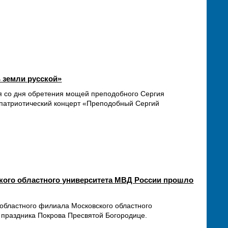
ь земли русской»
ия со дня обретения мощей преподобного Сергия
о-патриотический концерт «Преподобный Сергий
кого областного университета МВД России прошло
 областного филиала Московского областного
 праздника Покрова Пресвятой Богородице.