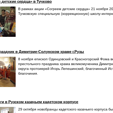
 детские сердца» в Тучково
В рамках акции «Согреем детские сердца» 21 ноября 20
Тучковскую специальную (коррекционную) школу-интерн
аздник в Димитрие-Солунском храме г.Рузы
8 ноября епископ Одинцовский и Красногорский Фома в
престольного праздника храма великомученика Димитри
округа протоиерей Игорь Лепешинский, благочинный Ис
благочиния.
ги в Рузском казачьем кадетском корпусе
29 октября новобранцы кадетского казачьего корпуса б