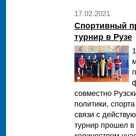
17.02.2021
Спортивный п
турнир в Рузе
1
п
ф
совместно Рузск
политики, спорта
связи с действу
турнир прошел в
количеством учас