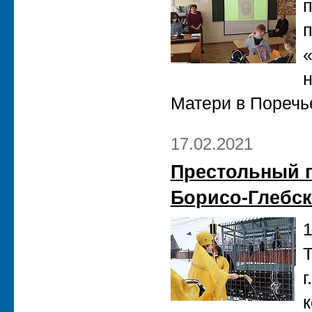
п
«
н
Матери в Поречье
17.02.2021
Престольный п
Борисо-Глебск
1
Т
г
к