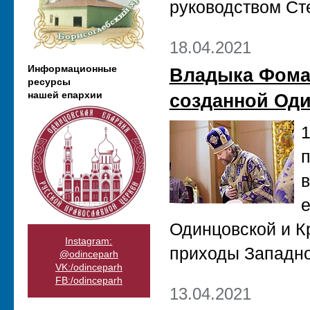
руководством Ст
18.04.2021
Информационные
Владыка Фома
ресурсы
нашей епархии
созданной Оди
1
п
в
е
Одинцовской и К
Instagram:
приходы Западно
@odinceparh
VK:/odinceparh
FB:/odinceparh
13.04.2021