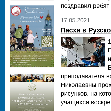
поздравил ребят
17.05.2021
Пасха в Рузск
1
П
и
В
преподавателя в
Николаевны прох
рисунков, на ко
учащихся воскре