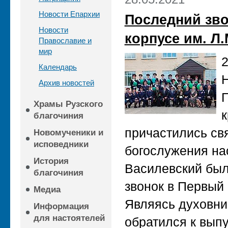
Новости Епархии
Последний зво
Новости
корпусе им. Л
Православие и
мир
2
Календарь
Н
Архив новостей
Г
Храмы Рузского
к
благочиния
причастились св
Новомученики и
исповедники
богослужения на
История
Василевский был
благочиния
звонок в Первый 
Медиа
Являясь духовни
Информация
для настоятелей
обратился к вып